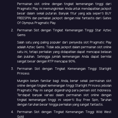
Permainan slot online dengan tingkat kemenangan tinggi dari
Pragmatic Play ini memungkinkan Anda untuk mendapatkan jackpot
besar dalam sekali putaran. Banyak fitur yang ada seperti BUY
FREESPIN dan perkalian jackpot dengan nilai fantastis dari Gates
Of Olympus Pragmatic Play.
Permainan Slot dengan Tingkat Kemenangan Tinggi Star Aztec
Gems
Salah satu yang paling populer dari penyedia slot Pragmatic Play
adalah Aztec Gems. Tidak ada jackpot dalam permainan slot online
satu ini, tetapi perkalian yang didapatkan dapat mencapai belasan
dan puluhan. Sehingga jumlah kemenangan Anda dapat bernilai
sangat besar dengan RTP mencapai 90%.
Permainan Slot dengan Tingkat Kemenangan Tinggi Starlight
Princess
Mungkin belum familiar bagi Anda, benar sekali permainan slot
online dengan tingkat kemenangan tinggi Starlight Princess jebolan
Pragmatic Play ini sangat digandrungi para pemain slot Indonesia.
Terdapat banyak variasi dalam permainan slot online dengan
tingkat kemenangan tinggi ini seperti Buy Free Spin, Taruhan
dengan taruhan besar hingga perkalian yang sangat fantastis.
Permainan Slot dengan Tingkat Kemenangan Tinggi Wild West
Gold