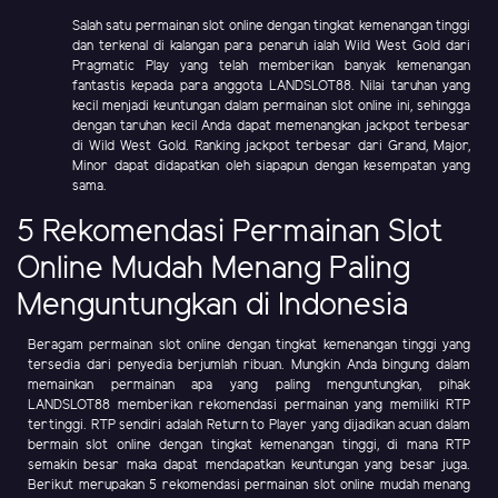
Salah satu permainan slot online dengan tingkat kemenangan tinggi
dan terkenal di kalangan para penaruh ialah Wild West Gold dari
Pragmatic Play yang telah memberikan banyak kemenangan
fantastis kepada para anggota LANDSLOT88. Nilai taruhan yang
kecil menjadi keuntungan dalam permainan slot online ini, sehingga
dengan taruhan kecil Anda dapat memenangkan jackpot terbesar
di Wild West Gold. Ranking jackpot terbesar dari Grand, Major,
Minor dapat didapatkan oleh siapapun dengan kesempatan yang
sama.
5 Rekomendasi Permainan Slot
Online Mudah Menang Paling
Menguntungkan di Indonesia
Beragam permainan slot online dengan tingkat kemenangan tinggi yang
tersedia dari penyedia berjumlah ribuan. Mungkin Anda bingung dalam
memainkan permainan apa yang paling menguntungkan, pihak
LANDSLOT88 memberikan rekomendasi permainan yang memiliki RTP
tertinggi. RTP sendiri adalah Return to Player yang dijadikan acuan dalam
bermain slot online dengan tingkat kemenangan tinggi, di mana RTP
semakin besar maka dapat mendapatkan keuntungan yang besar juga.
Berikut merupakan 5 rekomendasi permainan slot online mudah menang