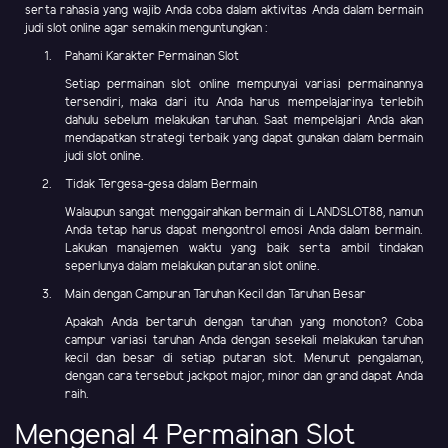
serta rahasia yang wajib Anda coba dalam aktivitas Anda dalam bermain
judi slot online agar semakin menguntungkan :
Pahami Karakter Permainan Slot
Setiap permainan slot online mempunyai variasi permainannya
tersendiri, maka dari itu Anda harus mempelajarinya terlebih
dahulu sebelum melakukan taruhan. Saat mempelajari Anda akan
mendapatkan strategi terbaik yang dapat gunakan dalam bermain
judi slot online.
Tidak Tergesa-gesa dalam Bermain
Walaupun sangat menggairahkan bermain di LANDSLOT88, namun
Anda tetap harus dapat mengontrol emosi Anda dalam bermain.
Lakukan manajemen waktu yang baik serta ambil tindakan
seperlunya dalam melakukan putaran slot online.
Main dengan Campuran Taruhan Kecil dan Taruhan Besar
Apakah Anda bertaruh dengan taruhan yang monoton? Coba
campur variasi taruhan Anda dengan sesekali melakukan taruhan
kecil dan besar di setiap putaran slot. Menurut pengalaman,
dengan cara tersebut jackpot major, minor dan grand dapat Anda
raih.
Mengenal 4 Permainan Slot