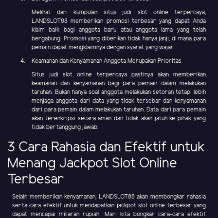
Melihat dari kumpulan situs judi slot online terpercaya,
LANDSLOT88 memberikan promosi terbesar yang dapat Anda
klaim baik bagi anggota baru atau anggota lama yang telah
bergabung. Promosi yang diberikan tidak hanya janji, di mana para
pemain dapat mengklaimnya dengan syarat yang wajar.
Keamanan dan Kenyamanan Anggota Merupakan Prioritas
Situs judi slot online terpercaya pastinya akan memberikan
keamanan dan kenyamanan bagi para pemain dalam melakukan
taruhan. Bukan hanya soal anggota melakukan setoran tetapi lebih
menjaga anggota dari data yang tidak tersebar dan kenyamanan
dari para pemain dalam melakukan taruhan. Data dari para pemain
akan terenkripsi secara aman dan tidak akan jatuh ke pihak yang
tidak bertanggung jawab.
3 Cara Rahasia dan Efektif untuk
Menang Jackpot Slot Online
Terbesar
Selain memberikan kenyamanan, LANDSLOT88 akan membongkar rahasia
serta cara efektif untuk mendapatkan jackpot slot online terbesar yang
dapat mencapai miliaran rupiah. Mari kita bongkar cara-cara efektif