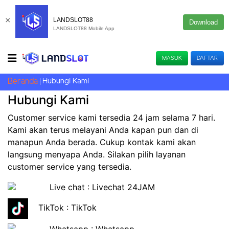
×
LANDSLOT88
Download
LANDSLOT88 Mobile App
MASUK
DAFTAR
Beranda
Hubungi Kami
Hubungi Kami
Customer service kami tersedia 24 jam selama 7 hari.
Kami akan terus melayani Anda kapan pun dan di
manapun Anda berada. Cukup kontak kami akan
langsung menyapa Anda. Silakan pilih layanan
customer service yang tersedia.
Live chat : Livechat 24JAM
TikTok : TikTok
Whatsapp : Whatsapp