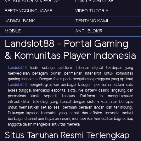
KALKULATOR MIX PARLAY
LINK LANDSLOT88
BERTANGGUNG JAWAB
VIDEO TUTORIAL
JADWAL BANK
TENTANG KAMI
MOBILE
ANTI-BLOKIR
Landslot88 - Portal Gaming
& Komunitas Player Indonesia
Landslot88
hadir sebagai platform hiburan digital terdepan yang
menyediakan beragam pilihan permainan interaktif untuk komunitas
gaming Indonesia. Dengan fokus pada pengalaman pengguna yang optimal,
Landslot88
mengintegrasikan berbagai kategori permainan dalam satu
akses tunggal, mencakup esports, slots, live lottery, casino langsung, dan
permainan klasik seperti tangkas. Platform ini mengutamakan
infrastruktur teknologi yang handal dengan sistem keamanan berlapis
untuk memastikan setiap sesi bermain berjalan lancar dan terlindungi.
Dukungan layanan transaksi yang cepat dan efisien tersedia melalui
berbagai channel pembayaran resmi, memberikan kemudahan bagi setiap
anggota dalam mengelola aktivitas mereka.
Situs Taruhan Resmi Terlengkap