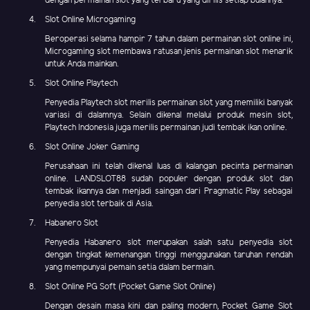
dengan permainan slot yang terbaru yang dirilis setiap bulannya.
Slot Online Microgaming
Beroperasi selama hampir 7 tahun dalam permainan slot online ini,
Microgaming slot membawa ratusan jenis permainan slot menarik
untuk Anda mainkan.
Slot Online Playtech
Penyedia Playtech slot merilis permainan slot yang memiliki banyak
variasi di dalamnya. Selain dikenal melalui produk mesin slot,
Playtech Indonesia juga merilis permainan judi tembak ikan online.
Slot Online Joker Gaming
Perusahaan ini telah dikenal luas di kalangan pecinta permainan
online. LANDSLOT88 sudah populer dengan produk slot dan
tembak ikannya dan menjadi saingan dari Pragmatic Play sebagai
penyedia slot terbaik di Asia.
Habanero Slot
Penyedia Habanero slot merupakan salah satu penyedia slot
dengan tingkat kemenangan tinggi menggunakan taruhan rendah
yang mempunyai pemain setia dalam bermain.
Slot Online PG Soft (Pocket Game Slot Online)
Dengan desain masa kini dan paling modern, Pocket Game Slot