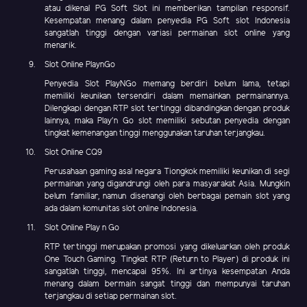
atau dikenal PG Soft Slot ini memberikan tampilan responsif.
Kesempatan menang dalam penyedia PG Soft slot Indonesia
sangatlah tinggi dengan variasi permainan slot online yang
menarik.
Slot Online PlaynGo
Penyedia Slot PlayNGo memang berdiri belum lama, tetapi
memiliki keunikan tersendiri dalam memainkan permainannya.
Dilengkapi dengan RTP slot tertinggi dibandingkan dengan produk
lainnya, maka Play'n Go slot memiliki sebutan penyedia dengan
tingkat kemenangan tinggi menggunakan taruhan terjangkau.
Slot Online CQ9
Perusahaan gaming asal negara Tiongkok memiliki keunikan di segi
permainan yang digandrungi oleh para masyarakat Asia. Mungkin
belum familiar, namun disenangi oleh berbagai pemain slot yang
ada dalam komunitas slot online Indonesia.
Slot Online Play n Go
RTP tertinggi merupakan promosi yang dikeluarkan oleh produk
One Touch Gaming. Tingkat RTP (Return to Player) di produk ini
sangatlah tinggi, mencapai 95%. Ini artinya kesempatan Anda
menang dalam bermain sangat tinggi dan mempunyai taruhan
terjangkau di setiap permainan slot.