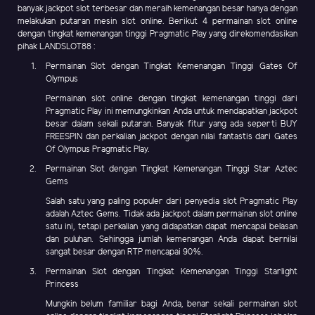
banyak jackpot slot terbesar dan meraih kemenangan besar hanya dengan
melakukan putaran mesin slot online. Berikut 4 permainan slot online
dengan tingkat kemenangan tinggi Pragmatic Play yang direkomendasikan
pihak LANDSLOT88 :
Permainan Slot dengan Tingkat Kemenangan Tinggi Gates Of
Olympus
Permainan slot online dengan tingkat kemenangan tinggi dari
Pragmatic Play ini memungkinkan Anda untuk mendapatkan jackpot
besar dalam sekali putaran. Banyak fitur yang ada seperti BUY
FREESPIN dan perkalian jackpot dengan nilai fantastis dari Gates
Of Olympus Pragmatic Play.
Permainan Slot dengan Tingkat Kemenangan Tinggi Star Aztec
Gems
Salah satu yang paling populer dari penyedia slot Pragmatic Play
adalah Aztec Gems. Tidak ada jackpot dalam permainan slot online
satu ini, tetapi perkalian yang didapatkan dapat mencapai belasan
dan puluhan. Sehingga jumlah kemenangan Anda dapat bernilai
sangat besar dengan RTP mencapai 90%.
Permainan Slot dengan Tingkat Kemenangan Tinggi Starlight
Princess
Mungkin belum familiar bagi Anda, benar sekali permainan slot