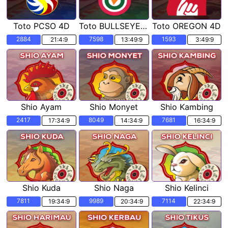
Toto PCSO 4D
Toto BULLSEYE 4D
Toto OREGON 4D
2884
7598
1593
21:4:7
13:49:7
3:49:7
Shio Ayam
Shio Monyet
Shio Kambing
2417
8049
7681
17:34:7
14:34:7
16:34:7
Shio Kuda
Shio Naga
Shio Kelinci
7811
9989
7114
19:34:7
20:34:7
22:34:7