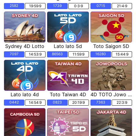
2582
1739
0715
19:59:7
0:3:7
21:4:7
Sydney 4D Lotto
Lato lato 5d
Toto Saigon 5D
7097
86563
16280
14:53:7
11:59:7
15:44:7
Lato lato 4d
Toto Taiwan 4D
4D TOTO Jowo POOLS
0442
0823
7363
14:54:7
20:19:7
22:3:7