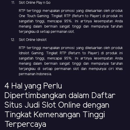
Slot Online Play n Go
RTP tertinggi merupakan promosi yang dikeluarkan oleh produk
One Touch Gaming. Tingkat RTP (Return to Player) di produk ini
sangatlah tinggi, mencapai 95%. Ini artinya kesempatan Anda
menang dalam bermain sangat tinggi dan mempunyai taruhan
terjangkau di setiap permainan slot.
Slot Online Idnslot
RTP tertinggi merupakan promosi yang dikeluarkan oleh produk
Idnslot Gaming. Tingkat RTP (Return to Player) di produk ini
sangatlah tinggi, mencapai 95%. Ini artinya kesempatan Anda
menang dalam bermain sangat tinggi dan mempunyai taruhan
terjangkau di setiap permainan slot dan mempunyai ciri khas
permainan Indonesia.
4 Hal yang Perlu
Dipertimbangkan dalam Daftar
Situs Judi Slot Online dengan
Tingkat Kemenangan Tinggi
Terpercaya