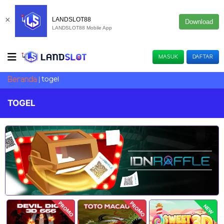
×
LANDSLOT88
Download
LANDSLOT88 Mobile App
MASUK
DAFTAR
Beranda
togel
TOGEL
PROMO
PROMO
NEW