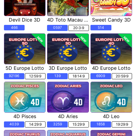
Devil Dice 3D
4D Toto Macau Pools
Sweet Candy 3D
466
0597
514
20:3:7
NEW
NEW
NEW
5D Europe Lotto
3D Europe Lotto
4D Europe Lotto
92196
139
6909
12:59:7
18:14:7
20:59:7
4D Pisces
4D Aries
4D Leo
4039
3259
1858
14:29:7
15:29:7
19:29:7