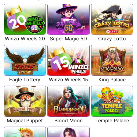
Winzo Wheels 20
Super Magic 5D
Crazy Lotto
Eagle Lottery
Winzo Wheels 15
King Palace
Magical Puppet
Blood Moon
Temple Palace