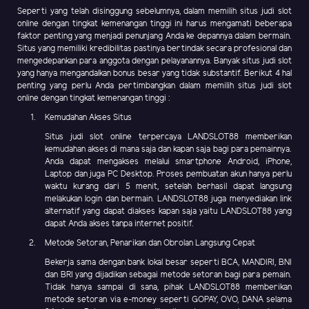
Seperti yang telah disinggung sebelumnya, dalam memilih situs judi slot
online dengan tingkat kemenangan tinggi ini harus mengamati beberapa
faktor penting yang menjadi penunjang Anda ke depannya dalam bermain.
Situs yang memiliki kredibilitas pastinya bertindak secara profesional dan
mengedepankan para anggota dengan pelayanannya. Banyak situs judi slot
yang hanya mengandalkan bonus besar yang tidak substantif. Berikut 4 hal
penting yang perlu Anda pertimbangkan dalam memilih situs judi slot
online dengan tingkat kemenangan tinggi :
Kemudahan Akses Situs
Situs judi slot online terpercaya LANDSLOT88 memberikan
kemudahan akses di mana saja dan kapan saja bagi para pemainnya.
Anda dapat mengakses melalui smartphone Android, iPhone,
Laptop dan juga PC Desktop. Proses pembuatan akun hanya perlu
waktu kurang dari 5 menit, setelah berhasil dapat langsung
melakukan login dan bermain. LANDSLOT88 juga menyediakan link
alternatif yang dapat diakses kapan saja yaitu LANDSLOT88 yang
dapat Anda akses tanpa internet positif.
Metode Setoran, Penarikan dan Obrolan Langsung Cepat
Bekerja sama dengan bank lokal besar seperti BCA, MANDIRI, BNI
dan BRI yang dijadikan sebagai metode setoran bagi para pemain.
Tidak hanya sampai di sana, pihak LANDSLOT88 memberikan
metode setoran via e-money seperti GOPAY, OVO, DANA selama