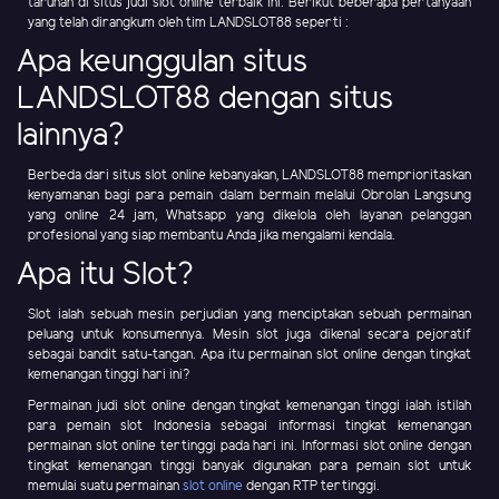
taruhan di situs judi slot online terbaik ini. Berikut beberapa pertanyaan
yang telah dirangkum oleh tim LANDSLOT88 seperti :
Apa keunggulan situs
LANDSLOT88 dengan situs
lainnya?
Berbeda dari situs slot online kebanyakan, LANDSLOT88 memprioritaskan
kenyamanan bagi para pemain dalam bermain melalui Obrolan Langsung
yang online 24 jam, Whatsapp yang dikelola oleh layanan pelanggan
profesional yang siap membantu Anda jika mengalami kendala.
Apa itu Slot?
Slot ialah sebuah mesin perjudian yang menciptakan sebuah permainan
peluang untuk konsumennya. Mesin slot juga dikenal secara pejoratif
sebagai bandit satu-tangan. Apa itu permainan slot online dengan tingkat
kemenangan tinggi hari ini?
Permainan judi slot online dengan tingkat kemenangan tinggi ialah istilah
para pemain slot Indonesia sebagai informasi tingkat kemenangan
permainan slot online tertinggi pada hari ini. Informasi slot online dengan
tingkat kemenangan tinggi banyak digunakan para pemain slot untuk
memulai suatu permainan
slot online
dengan RTP tertinggi.