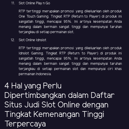
Slot Online Play n Go
RTP tertinggi merupakan promosi yang dikeluarkan oleh produk
One Touch Gaming. Tingkat RTP (Return to Player) di produk ini
sangatlah tinggi, mencapai 95%. Ini artinya kesempatan Anda
menang dalam bermain sangat tinggi dan mempunyai taruhan
terjangkau di setiap permainan slot.
Slot Online Idnslot
RTP tertinggi merupakan promosi yang dikeluarkan oleh produk
Idnslot Gaming. Tingkat RTP (Return to Player) di produk ini
sangatlah tinggi, mencapai 95%. Ini artinya kesempatan Anda
menang dalam bermain sangat tinggi dan mempunyai taruhan
terjangkau di setiap permainan slot dan mempunyai ciri khas
permainan Indonesia.
4 Hal yang Perlu
Dipertimbangkan dalam Daftar
Situs Judi Slot Online dengan
Tingkat Kemenangan Tinggi
Terpercaya