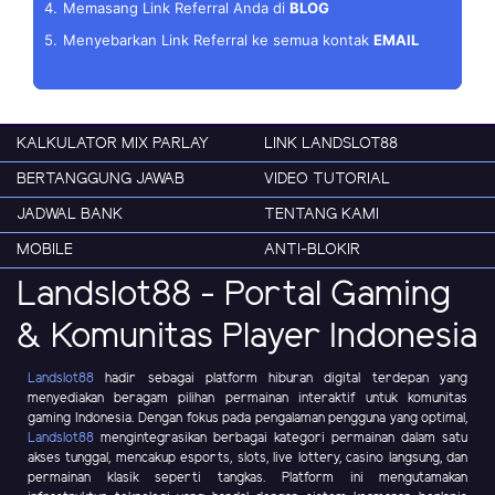
4.
Memasang Link Referral Anda di
BLOG
5.
Menyebarkan Link Referral ke semua kontak
EMAIL
KALKULATOR MIX PARLAY
LINK LANDSLOT88
BERTANGGUNG JAWAB
VIDEO TUTORIAL
JADWAL BANK
TENTANG KAMI
MOBILE
ANTI-BLOKIR
Landslot88 - Portal Gaming
& Komunitas Player Indonesia
Landslot88
hadir sebagai platform hiburan digital terdepan yang
menyediakan beragam pilihan permainan interaktif untuk komunitas
gaming Indonesia. Dengan fokus pada pengalaman pengguna yang optimal,
Landslot88
mengintegrasikan berbagai kategori permainan dalam satu
akses tunggal, mencakup esports, slots, live lottery, casino langsung, dan
permainan klasik seperti tangkas. Platform ini mengutamakan