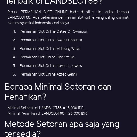
Terbaik di LANDSLOT88?
Ribuan PERMAINAN SLOT ONLINE hadir di situs slot online terbaik
LANDSLOT88. Ada beberapa permainan slot online yang paling diminati
oleh masyarakat Indonesia, contohnya :
Permainan Slot Online Gates Of Olympus
Permainan Slot Online Sweet Bonanza
Permainan Slot Online Mahjong Ways
Permainan Slot Online Fire Strike
Permainan Slot Online Joker's Jewels
Permainan Slot Online Aztec Gems
Berapa Minimal Setoran dan
Penarikan?
Minimal Setoran di LANDSLOT88 = 15.000 IDR
Minimal Penarikan di LANDSLOT88 = 25.000 IDR
Metode Setoran apa saja yang
tersedia?