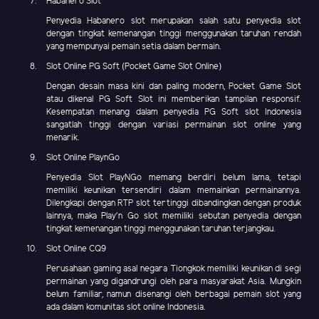
Habanero Slot
Penyedia Habanero slot merupakan salah satu penyedia slot
dengan tingkat kemenangan tinggi menggunakan taruhan rendah
yang mempunyai pemain setia dalam bermain.
Slot Online PG Soft (Pocket Game Slot Online)
Dengan desain masa kini dan paling modern, Pocket Game Slot
atau dikenal PG Soft Slot ini memberikan tampilan responsif.
Kesempatan menang dalam penyedia PG Soft slot Indonesia
sangatlah tinggi dengan variasi permainan slot online yang
menarik.
Slot Online PlaynGo
Penyedia Slot PlayNGo memang berdiri belum lama, tetapi
memiliki keunikan tersendiri dalam memainkan permainannya.
Dilengkapi dengan RTP slot tertinggi dibandingkan dengan produk
lainnya, maka Play'n Go slot memiliki sebutan penyedia dengan
tingkat kemenangan tinggi menggunakan taruhan terjangkau.
Slot Online CQ9
Perusahaan gaming asal negara Tiongkok memiliki keunikan di segi
permainan yang digandrungi oleh para masyarakat Asia. Mungkin
belum familiar, namun disenangi oleh berbagai pemain slot yang
ada dalam komunitas slot online Indonesia.