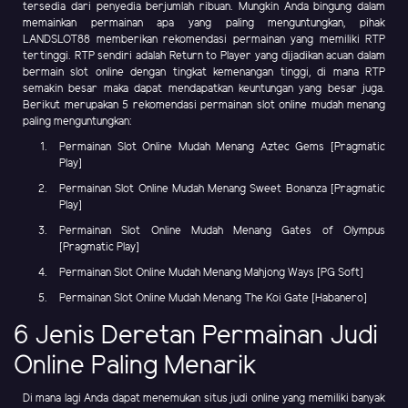
tersedia dari penyedia berjumlah ribuan. Mungkin Anda bingung dalam
memainkan permainan apa yang paling menguntungkan, pihak
LANDSLOT88 memberikan rekomendasi permainan yang memiliki RTP
tertinggi. RTP sendiri adalah Return to Player yang dijadikan acuan dalam
bermain slot online dengan tingkat kemenangan tinggi, di mana RTP
semakin besar maka dapat mendapatkan keuntungan yang besar juga.
Berikut merupakan 5 rekomendasi permainan slot online mudah menang
paling menguntungkan:
Permainan Slot Online Mudah Menang Aztec Gems [Pragmatic
Play]
Permainan Slot Online Mudah Menang Sweet Bonanza [Pragmatic
Play]
Permainan Slot Online Mudah Menang Gates of Olympus
[Pragmatic Play]
Permainan Slot Online Mudah Menang Mahjong Ways [PG Soft]
Permainan Slot Online Mudah Menang The Koi Gate [Habanero]
6 Jenis Deretan Permainan Judi
Online Paling Menarik
Di mana lagi Anda dapat menemukan situs judi online yang memiliki banyak