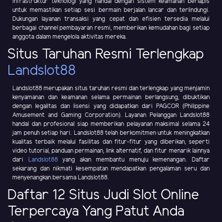
infrastruktur teknologi yang handal dengan sistem keamanan berlapis
untuk memastikan setiap sesi bermain berjalan lancar dan terlindungi.
Dukungan layanan transaksi yang cepat dan efisien tersedia melalui
berbagai channel pembayaran resmi, memberikan kemudahan bagi setiap
anggota dalam mengelola aktivitas mereka.
Situs Taruhan Resmi Terlengkap
Landslot88
Landslot88 merupakan situs taruhan resmi dan terlengkap yang menjamin
kenyamanan dan keamanan selama permainan berlangsung, dibuktikan
dengan legalitas dan lisensi yang didapatkan dari PAGCOR (Philippine
Amusement and Gaming Corporation). Layanan Pelanggan Landslot88
handal dan profesional siap memberikan pelayanan maksimal selama 24
jam penuh setiap hari. Landslot88 telah berkomitmen untuk meningkatkan
kualitas terbaik melalui fasilitas dan fitur-fitur yang diberikan, seperti
video tutorial, panduan permainan, link alternatif, dan fitur menarik lainnya
dari
Landslot88
yang akan membantu menuju kemenangan. Daftar
sekarang dan nikmati kesempatan mendapatkan pengalaman seru dan
menyenangkan bersama Landslot88.
Daftar 12 Situs Judi Slot Online
Terpercaya Yang Patut Anda