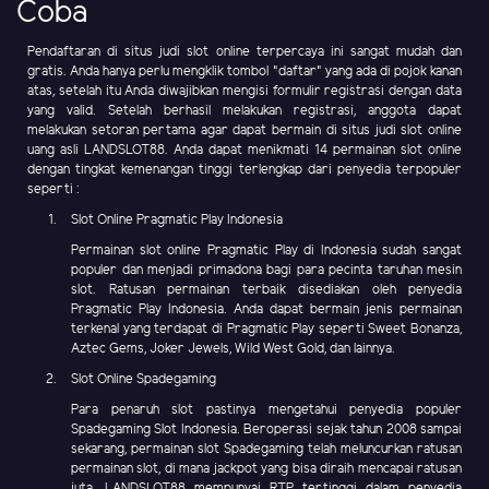
Coba
Pendaftaran di situs judi slot online terpercaya ini sangat mudah dan
gratis. Anda hanya perlu mengklik tombol "daftar" yang ada di pojok kanan
atas, setelah itu Anda diwajibkan mengisi formulir registrasi dengan data
yang valid. Setelah berhasil melakukan registrasi, anggota dapat
melakukan setoran pertama agar dapat bermain di situs judi slot online
uang asli LANDSLOT88. Anda dapat menikmati 14 permainan slot online
dengan tingkat kemenangan tinggi terlengkap dari penyedia terpopuler
seperti :
Slot Online Pragmatic Play Indonesia
Permainan slot online Pragmatic Play di Indonesia sudah sangat
populer dan menjadi primadona bagi para pecinta taruhan mesin
slot. Ratusan permainan terbaik disediakan oleh penyedia
Pragmatic Play Indonesia. Anda dapat bermain jenis permainan
terkenal yang terdapat di Pragmatic Play seperti Sweet Bonanza,
Aztec Gems, Joker Jewels, Wild West Gold, dan lainnya.
Slot Online Spadegaming
Para penaruh slot pastinya mengetahui penyedia populer
Spadegaming Slot Indonesia. Beroperasi sejak tahun 2008 sampai
sekarang, permainan slot Spadegaming telah meluncurkan ratusan
permainan slot, di mana jackpot yang bisa diraih mencapai ratusan
juta. LANDSLOT88 mempunyai RTP tertinggi dalam penyedia