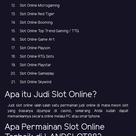
Slot Online Microgaming
Slot Online Red Tiger
Slot Online Booming
Slot Online Top Trend Gaming / TTG
Slot Online Game Art
Slot Online Playson
Slot Online RTG Slots
Slot Online Playstar
Slot Online Gameplay
Slot Online Skywind
Apa itu Judi Slot Online?
Judi slot online ialah salah satu permainan judi online di mana mesin slot
yang biasanya dijumpai di casino, sekarang Anda sudah dapat
memainkannya secara online melalui PC atau smartphone.
Apa Permainan Slot Online