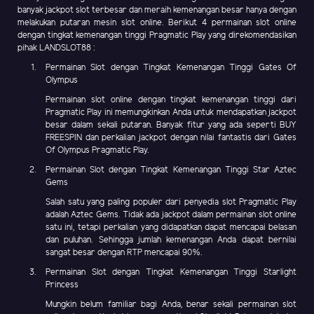
banyak jackpot slot terbesar dan meraih kemenangan besar hanya dengan
melakukan putaran mesin slot online. Berikut 4 permainan slot online
dengan tingkat kemenangan tinggi Pragmatic Play yang direkomendasikan
pihak LANDSLOT88 :
Permainan Slot dengan Tingkat Kemenangan Tinggi Gates Of
Olympus
Permainan slot online dengan tingkat kemenangan tinggi dari
Pragmatic Play ini memungkinkan Anda untuk mendapatkan jackpot
besar dalam sekali putaran. Banyak fitur yang ada seperti BUY
FREESPIN dan perkalian jackpot dengan nilai fantastis dari Gates
Of Olympus Pragmatic Play.
Permainan Slot dengan Tingkat Kemenangan Tinggi Star Aztec
Gems
Salah satu yang paling populer dari penyedia slot Pragmatic Play
adalah Aztec Gems. Tidak ada jackpot dalam permainan slot online
satu ini, tetapi perkalian yang didapatkan dapat mencapai belasan
dan puluhan. Sehingga jumlah kemenangan Anda dapat bernilai
sangat besar dengan RTP mencapai 90%.
Permainan Slot dengan Tingkat Kemenangan Tinggi Starlight
Princess
Mungkin belum familiar bagi Anda, benar sekali permainan slot