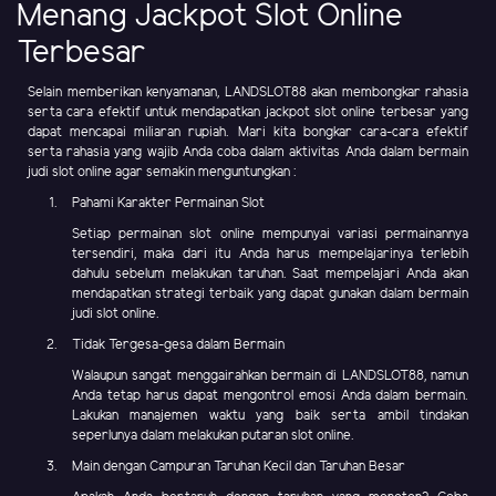
Menang Jackpot Slot Online
Terbesar
Selain memberikan kenyamanan, LANDSLOT88 akan membongkar rahasia
serta cara efektif untuk mendapatkan jackpot slot online terbesar yang
dapat mencapai miliaran rupiah. Mari kita bongkar cara-cara efektif
serta rahasia yang wajib Anda coba dalam aktivitas Anda dalam bermain
judi slot online agar semakin menguntungkan :
Pahami Karakter Permainan Slot
Setiap permainan slot online mempunyai variasi permainannya
tersendiri, maka dari itu Anda harus mempelajarinya terlebih
dahulu sebelum melakukan taruhan. Saat mempelajari Anda akan
mendapatkan strategi terbaik yang dapat gunakan dalam bermain
judi slot online.
Tidak Tergesa-gesa dalam Bermain
Walaupun sangat menggairahkan bermain di LANDSLOT88, namun
Anda tetap harus dapat mengontrol emosi Anda dalam bermain.
Lakukan manajemen waktu yang baik serta ambil tindakan
seperlunya dalam melakukan putaran slot online.
Main dengan Campuran Taruhan Kecil dan Taruhan Besar