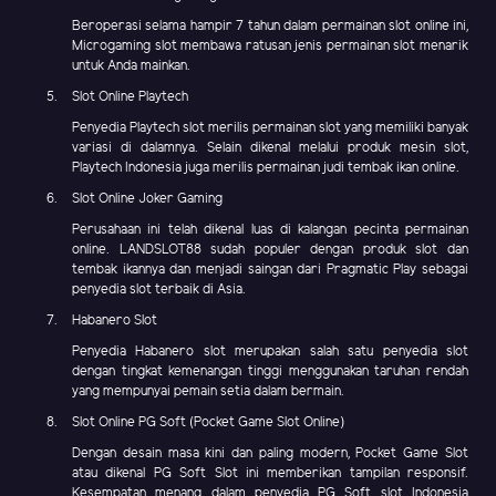
Beroperasi selama hampir 7 tahun dalam permainan slot online ini,
Microgaming slot membawa ratusan jenis permainan slot menarik
untuk Anda mainkan.
Slot Online Playtech
Penyedia Playtech slot merilis permainan slot yang memiliki banyak
variasi di dalamnya. Selain dikenal melalui produk mesin slot,
Playtech Indonesia juga merilis permainan judi tembak ikan online.
Slot Online Joker Gaming
Perusahaan ini telah dikenal luas di kalangan pecinta permainan
online. LANDSLOT88 sudah populer dengan produk slot dan
tembak ikannya dan menjadi saingan dari Pragmatic Play sebagai
penyedia slot terbaik di Asia.
Habanero Slot
Penyedia Habanero slot merupakan salah satu penyedia slot
dengan tingkat kemenangan tinggi menggunakan taruhan rendah
yang mempunyai pemain setia dalam bermain.
Slot Online PG Soft (Pocket Game Slot Online)
Dengan desain masa kini dan paling modern, Pocket Game Slot
atau dikenal PG Soft Slot ini memberikan tampilan responsif.
Kesempatan menang dalam penyedia PG Soft slot Indonesia