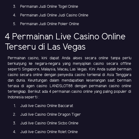
Permainan Judi Online Togel Online
Permainan Judi Online Judi Casino Online
Permainan Judi Online Poker Online
4 Permainan Live Casino Online
Terseru di Las Vegas
Permainan casino, kini dapat Anda akses secara online tanpa perlu
berkunjung ke negara-negara yang menyajikan casino secara offline
seperti Singapore, Malaysia, Macau, Las Vegas. Kini Anda sudah bermain
casino secara online dengan penyedia casino terkenal di Asia Tenggara
dan dunia. Keuntungan dalam mendapatkan kesenangan saat bermain
terasa di agen casino LANDSLOT88 dengan permainan casino online
terlengkap. Berikut ada 4 permainan casino online yang paling populer di
Indonesia seperti :
Judi live Casino Online Baccarat
Judi live Casino Online Dragon Tiger
Judi live Casino Online Sicbo Online
Judi live Casino Online Rolet Online