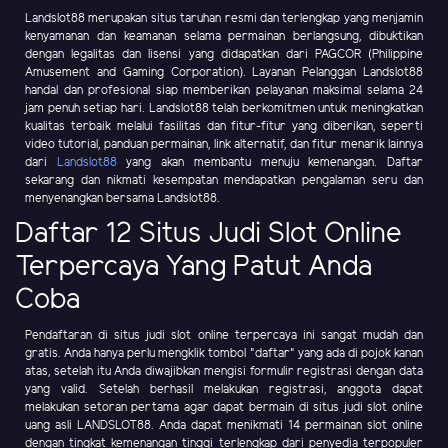
Landslot88 merupakan situs taruhan resmi dan terlengkap yang menjamin
kenyamanan dan keamanan selama permainan berlangsung, dibuktikan
dengan legalitas dan lisensi yang didapatkan dari PAGCOR (Philippine
Amusement and Gaming Corporation). Layanan Pelanggan Landslot88
handal dan profesional siap memberikan pelayanan maksimal selama 24
jam penuh setiap hari. Landslot88 telah berkomitmen untuk meningkatkan
kualitas terbaik melalui fasilitas dan fitur-fitur yang diberikan, seperti
video tutorial, panduan permainan, link alternatif, dan fitur menarik lainnya
dari
Landslot88
yang akan membantu menuju kemenangan. Daftar
sekarang dan nikmati kesempatan mendapatkan pengalaman seru dan
menyenangkan bersama Landslot88.
Daftar 12 Situs Judi Slot Online
Terpercaya Yang Patut Anda
Coba
Pendaftaran di situs judi slot online terpercaya ini sangat mudah dan
gratis. Anda hanya perlu mengklik tombol "daftar" yang ada di pojok kanan
atas, setelah itu Anda diwajibkan mengisi formulir registrasi dengan data
yang valid. Setelah berhasil melakukan registrasi, anggota dapat
melakukan setoran pertama agar dapat bermain di situs judi slot online
uang asli LANDSLOT88. Anda dapat menikmati 14 permainan slot online
dengan tingkat kemenangan tinggi terlengkap dari penyedia terpopuler