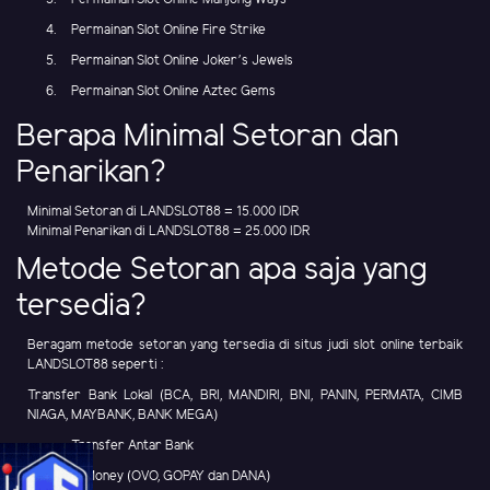
Permainan Slot Online Fire Strike
Permainan Slot Online Joker's Jewels
Permainan Slot Online Aztec Gems
Berapa Minimal Setoran dan
Penarikan?
Minimal Setoran di LANDSLOT88 = 15.000 IDR
Minimal Penarikan di LANDSLOT88 = 25.000 IDR
Metode Setoran apa saja yang
tersedia?
Beragam metode setoran yang tersedia di situs judi slot online terbaik
LANDSLOT88 seperti :
Transfer Bank Lokal (BCA, BRI, MANDIRI, BNI, PANIN, PERMATA, CIMB
NIAGA, MAYBANK, BANK MEGA)
Transfer Antar Bank
E-Money (OVO, GOPAY dan DANA)