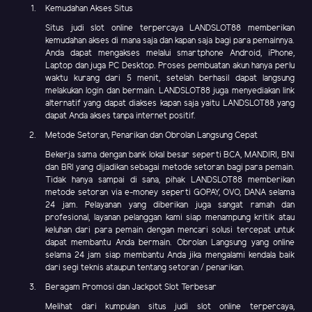
Kemudahan Akses Situs
Situs judi slot online terpercaya LANDSLOT88 memberikan
kemudahan akses di mana saja dan kapan saja bagi para pemainnya.
Anda dapat mengakses melalui smartphone Android, iPhone,
Laptop dan juga PC Desktop. Proses pembuatan akun hanya perlu
waktu kurang dari 5 menit, setelah berhasil dapat langsung
melakukan login dan bermain. LANDSLOT88 juga menyediakan link
alternatif yang dapat diakses kapan saja yaitu LANDSLOT88 yang
dapat Anda akses tanpa internet positif.
Metode Setoran, Penarikan dan Obrolan Langsung Cepat
Bekerja sama dengan bank lokal besar seperti BCA, MANDIRI, BNI
dan BRI yang dijadikan sebagai metode setoran bagi para pemain.
Tidak hanya sampai di sana, pihak LANDSLOT88 memberikan
metode setoran via e-money seperti GOPAY, OVO, DANA selama
24 jam. Pelayanan yang diberikan juga sangat ramah dan
profesional, layanan pelanggan kami siap menampung kritik atau
keluhan dari para pemain dengan mencari solusi tercepat untuk
dapat membantu Anda bermain. Obrolan Langsung yang online
selama 24 jam siap membantu Anda jika mengalami kendala baik
dari segi teknis ataupun tentang setoran / penarikan.
Beragam Promosi dan Jackpot Slot Terbesar
Melihat dari kumpulan situs judi slot online terpercaya,