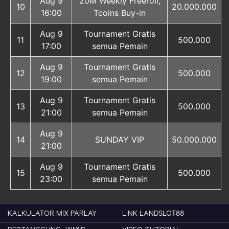
Aug 9
20M Weekly Freeroll,
10
20.000.000
16:00
Tcoins Buy-in
Aug 9
Tournament Gratis
11
500.000
17:00
semua Pemain
Aug 9
Tournament Gratis
12
500.000
19:00
semua Pemain
Aug 9
Tournament Gratis
13
500.000
21:00
semua Pemain
Aug 9
14
SUNDAY VIP
50.000.000
21:00
Aug 9
Tournament Gratis
15
500.000
23:00
semua Pemain
KALKULATOR MIX PARLAY
LINK LANDSLOT88